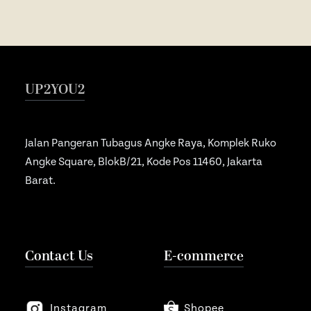
Souvenir
Ope
Media Promotion
Ope
How to Order
UP2YOU2
Gallery
Jalan Pangeran Tubagus Angke Raya, Komplek Ruko
Angke Square, BlokB/21, Kode Pos 11460, Jakarta
Barat.
Contact Us
E-commerce
Instagram
Shopee