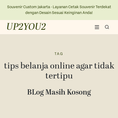
Souvenir Custom Jakarta - Layanan Cetak Souvenir Terdekat
dengan Desain Sesuai Keinginan Anda!
UP2YOU2
Home
About Us
TAG
tips belanja online agar tidak
Blogs
tertipu
Contact Us
BLog Masih Kosong
New Collection
Kaos
Ope