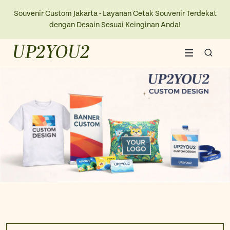
Souvenir Custom Jakarta - Layanan Cetak Souvenir Terdekat
dengan Desain Sesuai Keinginan Anda!
UP2YOU2
Home
About Us
Blogs
Contact Us
New Collection
Kaos
Ope