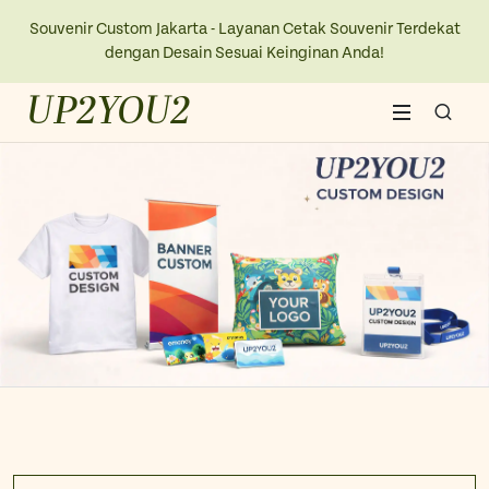
Souvenir Custom Jakarta - Layanan Cetak Souvenir Terdekat
dengan Desain Sesuai Keinginan Anda!
UP2YOU2
Home
About Us
Blogs
Contact Us
New Collection
Kaos
Ope