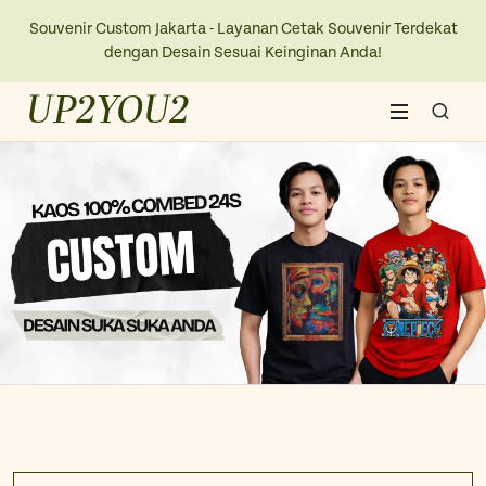
Souvenir Custom Jakarta - Layanan Cetak Souvenir Terdekat
dengan Desain Sesuai Keinginan Anda!
UP2YOU2
Home
About Us
Blogs
Contact Us
New Collection
Kaos
Ope