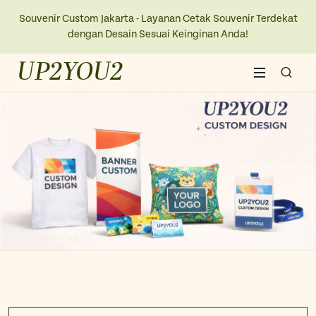
Souvenir Custom Jakarta - Layanan Cetak Souvenir Terdekat
dengan Desain Sesuai Keinginan Anda!
UP2YOU2
Home
About Us
Blogs
Contact Us
New Collection
Kaos
Ope