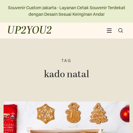
Souvenir Custom Jakarta - Layanan Cetak Souvenir Terdekat
dengan Desain Sesuai Keinginan Anda!
UP2YOU2
Home
About Us
TAG
kado natal
Blogs
Contact Us
New Collection
Kaos
Ope