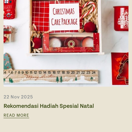
Souvenir
Ope
Media Promotion
Ope
How to Order
Gallery
22 Nov 2025
Rekomendasi Hadiah Spesial Natal
READ MORE