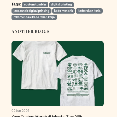
Tags:
custom tumbler
digital printing
jasa cetak digital printing
kado menarik
kado rekan kerja
rekomendasi kado rekan kerja
ANOTHER BLOGS
02 Jun 2026
Kaos Custom Murah di Jakarta: Tips Pilih