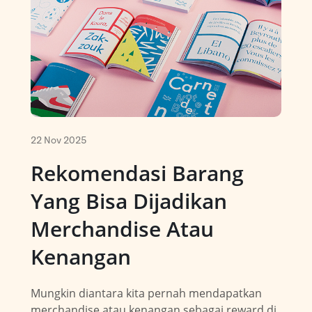
Souvenir
Ope
Media Promotion
Ope
How to Order
Gallery
22 Nov 2025
Rekomendasi Barang
Yang Bisa Dijadikan
Merchandise Atau
Kenangan
Mungkin diantara kita pernah mendapatkan
merchandise atau kenangan sebagai reward di