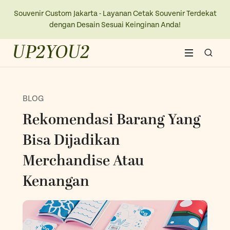
Souvenir Custom Jakarta - Layanan Cetak Souvenir Terdekat
dengan Desain Sesuai Keinginan Anda!
UP2YOU2
Home
BLOG
About Us
Rekomendasi Barang Yang
Blogs
Bisa Dijadikan
Merchandise Atau
Contact Us
Kenangan
New Collection
Kaos
Ope