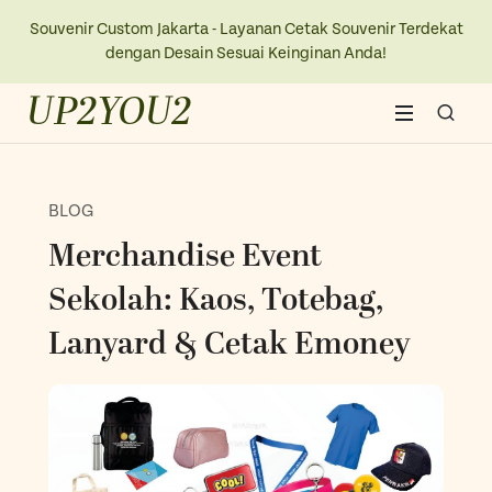
Souvenir Custom Jakarta - Layanan Cetak Souvenir Terdekat
dengan Desain Sesuai Keinginan Anda!
UP2YOU2
Home
BLOG
About Us
Merchandise Event
Blogs
Sekolah: Kaos, Totebag,
Lanyard & Cetak Emoney
Contact Us
New Collection
Kaos
Ope