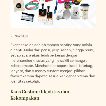
Souvenir
Ope
Media Promotion
Ope
How to Order
21 Nov 2025
Gallery
Event sekolah adalah momen penting yang selalu
dinanti. Mulai dari pensi, perpisahan, hingga reuni,
setiap acara akan lebih berkesan dengan
merchandise khusus yang mewakili semangat
kebersamaan. Merchandise seperti
kaos, totebag,
lanyard, dan e-money custom
menjadi pilihan
favorit karena dapat disesuaikan dengan tema dan
identitas sekolah.
Kaos Custom: Identitas dan
Kekompakan