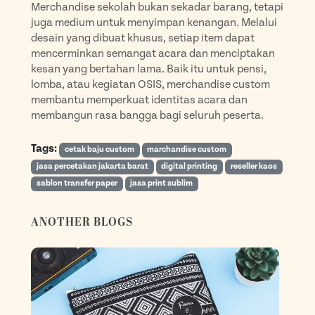
Merchandise sekolah bukan sekadar barang, tetapi
juga medium untuk menyimpan kenangan. Melalui
desain yang dibuat khusus, setiap item dapat
mencerminkan semangat acara dan menciptakan
kesan yang bertahan lama. Baik itu untuk pensi,
lomba, atau kegiatan OSIS, merchandise custom
membantu memperkuat identitas acara dan
membangun rasa bangga bagi seluruh peserta.
Tags:
cetak baju custom
marchandise custom
jasa percetakan jakarta barat
digital printing
reseller kaos
sablon transfer paper
jasa print sublim
ANOTHER BLOGS