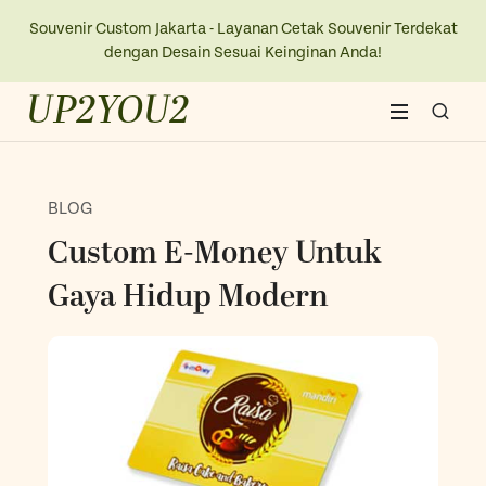
Souvenir Custom Jakarta - Layanan Cetak Souvenir Terdekat
dengan Desain Sesuai Keinginan Anda!
UP2YOU2
Home
BLOG
About Us
Custom E-Money Untuk
Blogs
Gaya Hidup Modern
Contact Us
New Collection
Kaos
Ope