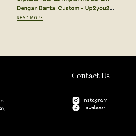
Dengan Bantal Custom – Up2you2
souvenir custom
READ MORE
Contact Us
Instagram
ek
Facebook
60,