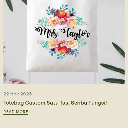
Souvenir
Ope
Media Promotion
Ope
How to Order
Gallery
22 Nov 2025
Totebag Custom Satu Tas, Seribu Fungsi!
READ MORE