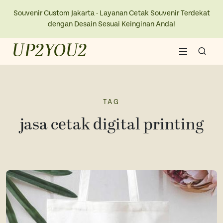
Souvenir Custom Jakarta - Layanan Cetak Souvenir Terdekat
dengan Desain Sesuai Keinginan Anda!
UP2YOU2
Home
About Us
TAG
jasa cetak digital printing
Blogs
Contact Us
New Collection
Kaos
Ope