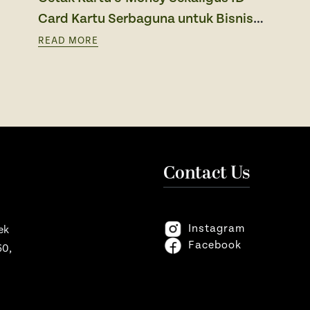
Card Kartu Serbaguna untuk Bisnis
dan Gaya Hidup Modern
READ MORE
Contact Us
Instagram
ek
Facebook
60,