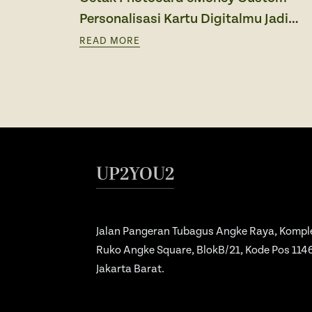
Personalisasi Kartu Digitalmu Jadi
Lebih Unik
READ MORE
UP2YOU2
Jalan Pangeran Tubagus Angke Raya, Kompl
Ruko Angke Square, BlokB/21, Kode Pos 114
Jakarta Barat.