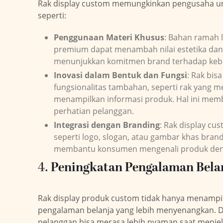
Rak display custom memungkinkan pengusaha un
seperti:
Penggunaan Materi Khusus
: Bahan ramah 
premium dapat menambah nilai estetika dan k
menunjukkan komitmen brand terhadap keber
Inovasi dalam Bentuk dan Fungsi
: Rak bis
fungsionalitas tambahan, seperti rak yang m
menampilkan informasi produk. Hal ini mem
perhatian pelanggan.
Integrasi dengan Branding
: Rak display cu
seperti logo, slogan, atau gambar khas bra
membantu konsumen mengenali produk den
4.
Peningkatan Pengalaman Bela
Rak display produk custom tidak hanya menampil
pengalaman belanja yang lebih menyenangkan. De
pelanggan bisa merasa lebih nyaman saat menjela